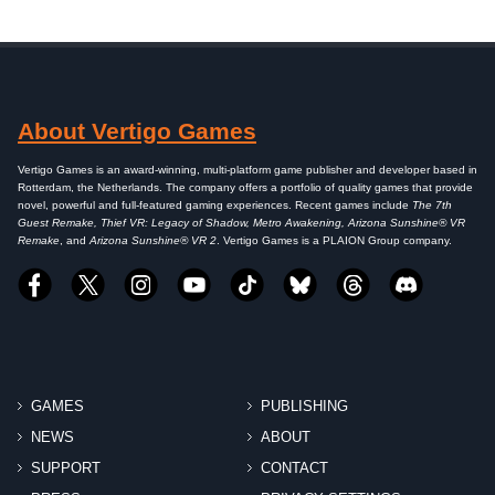
About Vertigo Games
Vertigo Games is an award-winning, multi-platform game publisher and developer based in
Rotterdam, the Netherlands. The company offers a portfolio of quality games that provide
novel, powerful and full-featured gaming experiences. Recent games include
The 7th
Guest Remake, Thief VR: Legacy of Shadow, Metro Awakening, Arizona Sunshine® VR
Remake
, and
Arizona Sunshine® VR 2
. Vertigo Games is a PLAION Group company.
GAMES
PUBLISHING
NEWS
ABOUT
SUPPORT
CONTACT