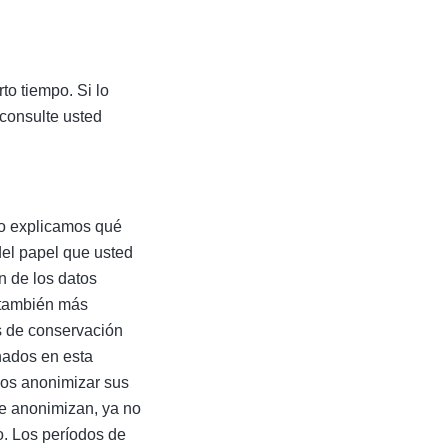
o tiempo. Si lo
consulte usted
do explicamos qué
del papel que usted
n de los datos
á también más
s de conservación
nados en esta
mos anonimizar sus
se anonimizan, ya no
. Los períodos de