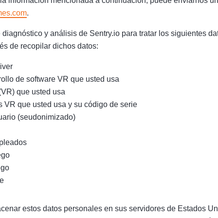
la información mencionada a continuación, puede enviarnos un 
mes.com
.
iagnóstico y análisis de Sentry.io para tratar los siguientes d
és de recopilar dichos datos:
iver
rrollo de software VR que usted usa
 (VR) que usted usa
s VR que usted usa y su código de serie
ario (seudonimizado)
mpleados
ego
ego
e
acenar estos datos personales en sus servidores de Estados Uni