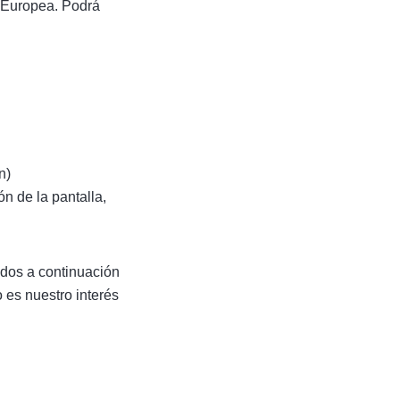
n Europea. Podrá
n)
n de la pantalla,
ados a continuación
 es nuestro interés