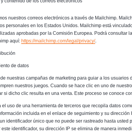
 contenido de los correos electrónicos
os nuestros correos electrónicos a través de Mailchimp. Mailc
os personales en los Estados Unidos. Mailchimp está vinculado
lizadas aprobadas por la Comisión Europea. Podrá consultar la 
himp aquí:
https://mailchimp.com/legal/privacy/
.
ribución
iento de datos
 de nuestras campañas de marketing para guiar a los usuarios 
ompren nuestros juegos. Cuando se hace clic en uno de nuestro
 si dicho clic resulta en una venta. Este proceso se conoce co
a el uso de una herramienta de terceros que recopila datos como 
 información incluida en el enlace de seguimiento y su dirección 
r un identificador único que no puede ser rastreado hasta usted
ste identificador, su dirección IP se elimina de manera inmedi