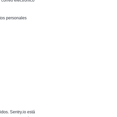
correo electrónico
atos personales
dos. Sentry.io está