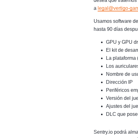
desea que tratemos 
a
legal@vertigo-ga
Usamos software de d
hasta 90 días despu
GPU y GPU dr
El kit de desa
La plataforma
Los auriculare
Nombre de usu
Dirección IP
Periféricos e
Versión del ju
Ajustes del ju
DLC que pose
Sentry.io podrá alm